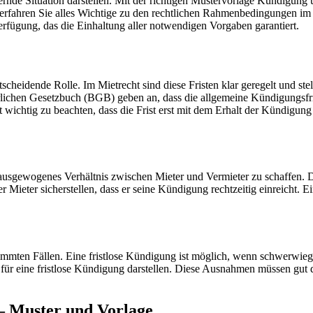
rnde Situation darstellen. Mit der richtigen Mustervorlage Kündigung
el erfahren Sie alles Wichtige zu den rechtlichen Rahmenbedingungen im
Verfügung, das die Einhaltung aller notwendigen Vorgaben garantiert.
cheidende Rolle. Im Mietrecht sind diese Fristen klar geregelt und stel
chen Gesetzbuch (BGB) geben an, dass die allgemeine Kündigungsfrist f
 wichtig zu beachten, dass die Frist erst mit dem Erhalt der Kündigu
 ausgewogenes Verhältnis zwischen Mieter und Vermieter zu schaffen. D
Mieter sicherstellen, dass er seine Kündigung rechtzeitig einreicht. E
mmten Fällen. Eine fristlose Kündigung ist möglich, wenn schwerwieg
für eine fristlose Kündigung darstellen. Diese Ausnahmen müssen gut
– Muster und Vorlage