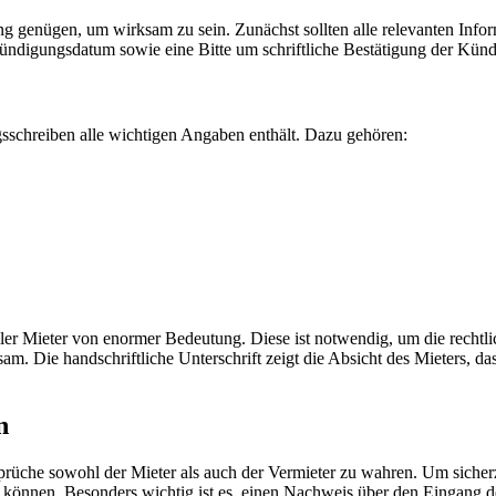
genügen, um wirksam zu sein. Zunächst sollten alle relevanten Infor
Kündigungsdatum sowie eine Bitte um schriftliche Bestätigung der Kün
ngsschreiben alle wichtigen Angaben enthält. Dazu gehören:
t aller Mieter von enormer Bedeutung. Diese ist notwendig, um die rec
sam. Die handschriftliche Unterschrift zeigt die Absicht des Mieters, 
n
sprüche sowohl der Mieter als auch der Vermieter zu wahren. Um sicher
können. Besonders wichtig ist es, einen Nachweis über den Eingang de