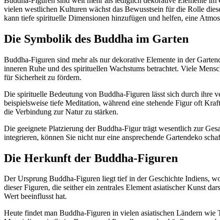
Buddha-Figuren sind weit mehr als lediglich dekorative Elemente im 
vielen westlichen Kulturen wächst das Bewusstsein für die Rolle die
kann tiefe spirituelle Dimensionen hinzufügen und helfen, eine Atmo
Die Symbolik des Buddha im Garten
Buddha-Figuren sind mehr als nur dekorative Elemente in der Garten
inneren Ruhe und des spirituellen Wachstums betrachtet. Viele Mensch
für Sicherheit zu fördern.
Die spirituelle Bedeutung von Buddha-Figuren lässt sich durch ihre v
beispielsweise tiefe Meditation, während eine stehende Figur oft Kra
die Verbindung zur Natur zu stärken.
Die geeignete Platzierung der Buddha-Figur trägt wesentlich zur Ges
integrieren, können Sie nicht nur eine ansprechende Gartendeko schaff
Die Herkunft der Buddha-Figuren
Der Ursprung Buddha-Figuren liegt tief in der Geschichte Indiens, 
dieser Figuren, die seither ein zentrales Element asiatischer Kunst da
Wert beeinflusst hat.
Heute findet man Buddha-Figuren in vielen asiatischen Ländern wie T