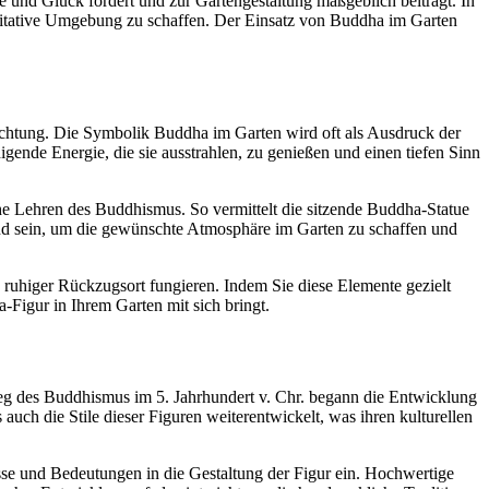
e und Glück fördert und zur Gartengestaltung maßgeblich beiträgt. In
ditative Umgebung zu schaffen. Der Einsatz von Buddha im Garten
euchtung. Die Symbolik Buddha im Garten wird oft als Ausdruck der
gende Energie, die sie ausstrahlen, zu genießen und einen tiefen Sinn
che Lehren des Buddhismus. So vermittelt die sitzende Buddha-Statue
idend sein, um die gewünschte Atmosphäre im Garten zu schaffen und
 ruhiger Rückzugsort fungieren. Indem Sie diese Elemente gezielt
-Figur in Ihrem Garten mit sich bringt.
ieg des Buddhismus im 5. Jahrhundert v. Chr. begann die Entwicklung
 auch die Stile dieser Figuren weiterentwickelt, was ihren kulturellen
sse und Bedeutungen in die Gestaltung der Figur ein. Hochwertige