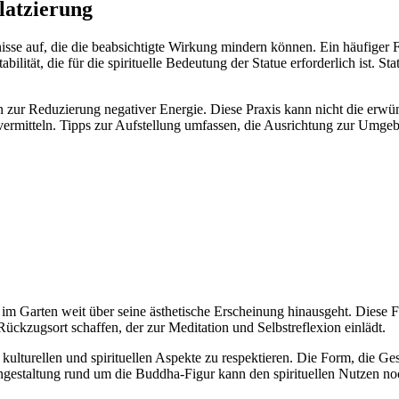
latzierung
se auf, die die beabsichtigte Wirkung mindern können. Ein häufiger Feh
ilität, die für die spirituelle Bedeutung der Statue erforderlich ist. St
ur Reduzierung negativer Energie. Diese Praxis kann nicht die erwünsc
nz vermitteln. Tipps zur Aufstellung umfassen, die Ausrichtung zur Umg
m Garten weit über seine ästhetische Erscheinung hinausgeht. Diese F
ückzugsort schaffen, der zur Meditation und Selbstreflexion einlädt.
kulturellen und spirituellen Aspekte zu respektieren. Die Form, die Ges
engestaltung rund um die Buddha-Figur kann den spirituellen Nutzen no