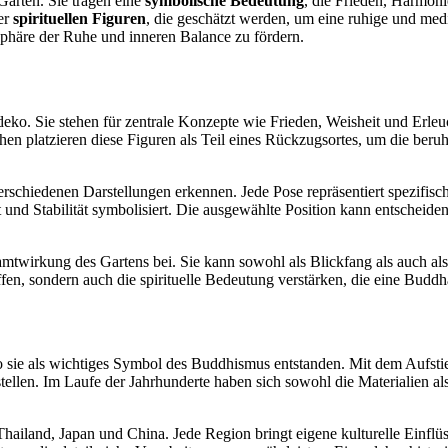
Garten. Sie tragen eine
symbolische Bedeutung
, die Frieden, Harmoni
ser
spirituellen Figuren
, die geschätzt werden, um eine ruhige und me
sphäre der Ruhe und inneren Balance zu fördern.
deko. Sie stehen für zentrale Konzepte wie Frieden, Weisheit und Erl
en platzieren diese Figuren als Teil eines Rückzugsortes, um die beruhi
erschiedenen Darstellungen erkennen. Jede Pose repräsentiert spezifis
ft und Stabilität symbolisiert. Die ausgewählte Position kann entsche
amtwirkung des Gartens bei. Sie kann sowohl als Blickfang als auch als
en, sondern auch die spirituelle Bedeutung verstärken, die eine Buddha
wo sie als wichtiges Symbol des Buddhismus entstanden. Mit dem Aufst
rstellen. Im Laufe der Jahrhunderte haben sich sowohl die Materialien als
hailand, Japan und China. Jede Region bringt eigene kulturelle Einflü