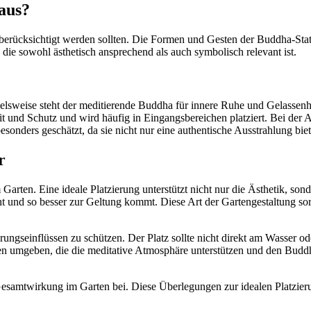
aus?
berücksichtigt werden sollten. Die Formen und Gesten der Buddha-Statu
die sowohl ästhetisch ansprechend als auch symbolisch relevant ist.
ielsweise steht der meditierende Buddha für innere Ruhe und Gelassenhe
t und Schutz und wird häufig in Eingangsbereichen platziert. Bei der 
esonders geschätzt, da sie nicht nur eine authentische Ausstrahlung bie
r
Garten. Eine ideale Platzierung unterstützt nicht nur die Ästhetik, son
steht und so besser zur Geltung kommt. Diese Art der Gartengestaltung 
rungseinflüssen zu schützen. Der Platz sollte nicht direkt am Wasser ode
nzen umgeben, die die meditative Atmosphäre unterstützen und den Bud
 Gesamtwirkung im Garten bei. Diese Überlegungen zur idealen Platzie