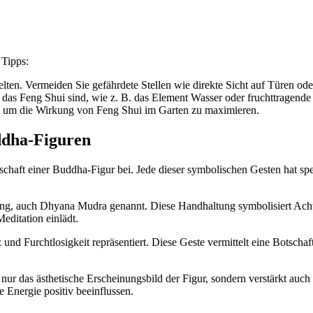
 Tipps:
elten. Vermeiden Sie gefährdete Stellen wie direkte Sicht auf Türen od
 das Feng Shui sind, wie z. B. das Element Wasser oder fruchttragende
in, um die Wirkung von Feng Shui im Garten zu maximieren.
ddha-Figuren
haft einer Buddha-Figur bei. Jede dieser symbolischen Gesten hat spez
tung, auch Dhyana Mudra genannt. Diese Handhaltung symbolisiert Ach
editation einlädt.
 Furchtlosigkeit repräsentiert. Diese Geste vermittelt eine Botschaft
ur das ästhetische Erscheinungsbild der Figur, sondern verstärkt auch
 Energie positiv beeinflussen.