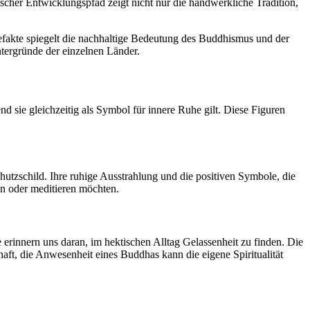
ischer Entwicklungspfad zeigt nicht nur die handwerkliche Tradition,
tefakte spiegelt die nachhaltige Bedeutung des Buddhismus und der
intergründe der einzelnen Länder.
 sie gleichzeitig als Symbol für innere Ruhe gilt. Diese Figuren
hutzschild. Ihre ruhige Ausstrahlung und die positiven Symbole, die
en oder meditieren möchten.
e erinnern uns daran, im hektischen Alltag Gelassenheit zu finden. Die
haft, die Anwesenheit eines Buddhas kann die eigene Spiritualität