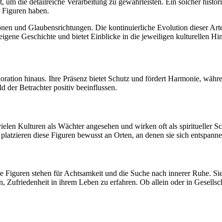
 um die detailreiche Verarbeitung zu gewährleisten. Ein solcher histor
n Figuren haben.
ionen und Glaubensrichtungen. Die kontinuierliche Evolution dieser Ar
e eigene Geschichte und bietet Einblicke in die jeweiligen kulturellen H
tion hinaus. Ihre Präsenz bietet Schutz und fördert Harmonie, während
d der Betrachter positiv beeinflussen.
elen Kulturen als Wächter angesehen und wirken oft als spiritueller Sc
platzieren diese Figuren bewusst an Orten, an denen sie sich entspann
ese Figuren stehen für Achtsamkeit und die Suche nach innerer Ruhe. Si
, Zufriedenheit in ihrem Leben zu erfahren. Ob allein oder in Gesellsc